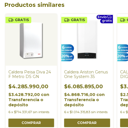
Productos similares
GRATIS
GRATIS
Caldera Peisa Diva 24
Caldera Ariston Genus
CA
F Metro DS GN
One System 35
DIG
$4.285.990,00
$6.085.895,00
$3
$3.428.792,00
con
$4.868.716,00
con
$2.
Transferencia o
Transferencia o
Tra
depósito
depósito
dep
6
x
$714.331,67
sin interés
6
x
$1.014.315,83
sin interés
6
x
$