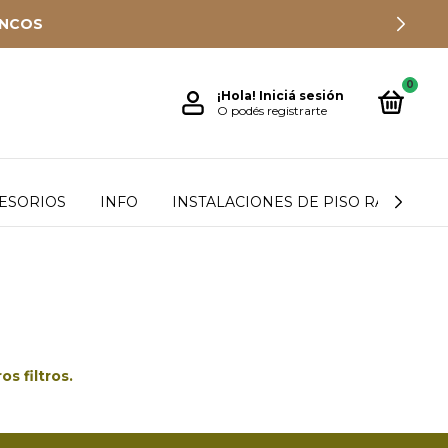
ANCOS
0
¡Hola!
Iniciá sesión
O podés registrarte
ESORIOS
INFO
INSTALACIONES DE PISO RADIANTE
s filtros.