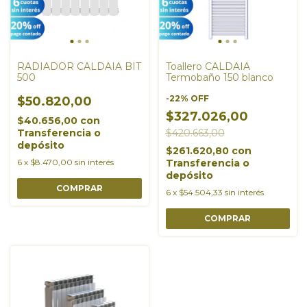
RADIADOR CALDAIA BIT
Toallero CALDAIA
500
Termobaño 150 blanco
-
22
%
OFF
$50.820,00
$327.026,00
$40.656,00
con
Transferencia o
$420.663,00
depósito
$261.620,80
con
6
x
$8.470,00
sin interés
Transferencia o
depósito
COMPRAR
6
x
$54.504,33
sin interés