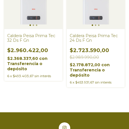
Caldera Peisa Prima Tec
Caldera Peisa Prima Tec
32 Ds F Gn
24 Ds F Gn
$2.960.422,00
$2.723.590,00
$2.989.990,00
$2.368.337,60
con
Transferencia o
$2.178.872,00
con
depósito
Transferencia o
depósito
6
x
$493.403,67
sin interés
6
x
$453.931,67
sin interés