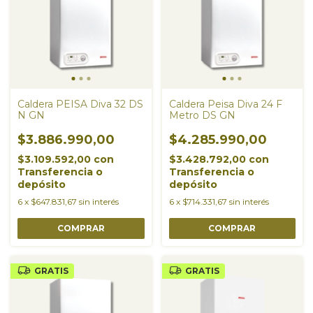
Caldera PEISA Diva 32 DS
Caldera Peisa Diva 24 F
N GN
Metro DS GN
$3.886.990,00
$4.285.990,00
$3.109.592,00
con
$3.428.792,00
con
Transferencia o
Transferencia o
depósito
depósito
6
x
$647.831,67
sin interés
6
x
$714.331,67
sin interés
GRATIS
GRATIS