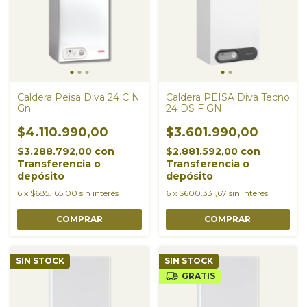
Caldera Peisa Diva 24 C N
Caldera PEISA Diva Tecno
Gn
24 DS F GN
$4.110.990,00
$3.601.990,00
$3.288.792,00
con
$2.881.592,00
con
Transferencia o
Transferencia o
depósito
depósito
6
x
$685.165,00
sin interés
6
x
$600.331,67
sin interés
SIN STOCK
SIN STOCK
GRATIS