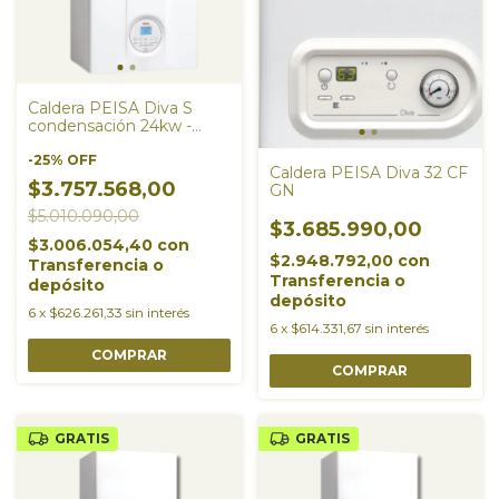
Caldera PEISA Diva S
condensación 24kw -
Reacondicionada a nuevo
| Oportunidad
-
25
%
OFF
Caldera PEISA Diva 32 CF
$3.757.568,00
GN
$5.010.090,00
$3.685.990,00
$3.006.054,40
con
$2.948.792,00
con
Transferencia o
Transferencia o
depósito
depósito
6
x
$626.261,33
sin interés
6
x
$614.331,67
sin interés
GRATIS
GRATIS