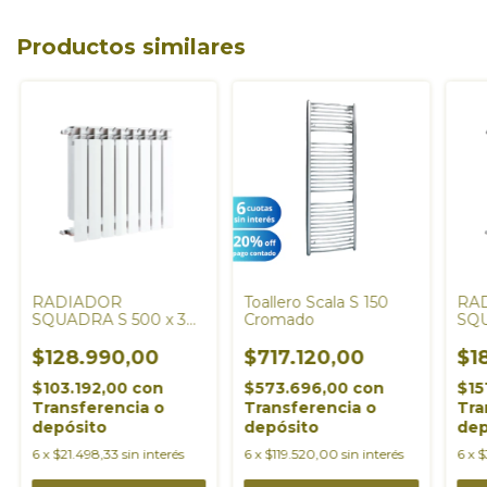
Productos similares
RADIADOR
Toallero Scala S 150
RA
SQUADRA S 500 x 3
Cromado
SQU
ELEMENTOS
EL
$128.990,00
$717.120,00
$1
$103.192,00
con
$573.696,00
con
$15
Transferencia o
Transferencia o
Tra
depósito
depósito
dep
6
x
$21.498,33
sin interés
6
x
$119.520,00
sin interés
6
x
$