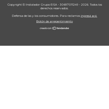
Copyright El Instalador Grupo EISA - 30697011249 - 2026. Todos los
derechos reservados.
Defensa de las y los consumidores. Para reclamos
ingresá acá.
Botón de arrepentimiento