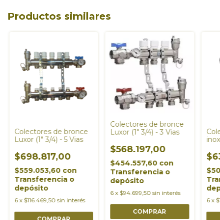
Productos similares
Colectores de bronce
Colectores de bronce
Col
Luxor (1" 3/4) - 3 Vias
Luxor (1" 3/4) - 5 Vias
inox
3/4)
$568.197,00
$698.817,00
$6
$454.557,60
con
$559.053,60
con
$50
Transferencia o
Transferencia o
Tra
depósito
depósito
dep
6
x
$94.699,50
sin interés
6
x
$116.469,50
sin interés
6
x
$