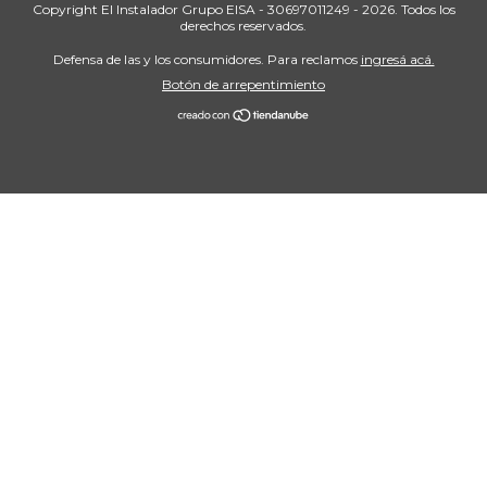
Copyright El Instalador Grupo EISA - 30697011249 - 2026. Todos los
derechos reservados.
Defensa de las y los consumidores. Para reclamos
ingresá acá.
Botón de arrepentimiento