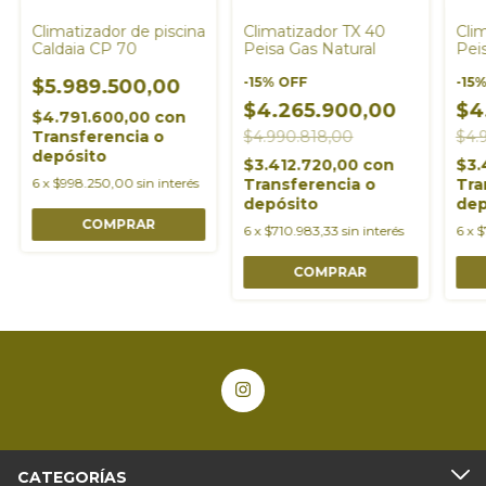
Climatizador de piscina
Climatizador TX 40
Cli
Caldaia CP 70
Peisa Gas Natural
Pei
lic
-
15
%
OFF
-
15
$5.989.500,00
$4.265.900,00
$4
$4.791.600,00
con
Transferencia o
$4.990.818,00
$4.
depósito
$3.412.720,00
con
$3.
6
x
$998.250,00
sin interés
Transferencia o
Tra
depósito
dep
6
x
$710.983,33
sin interés
6
x
$
CATEGORÍAS