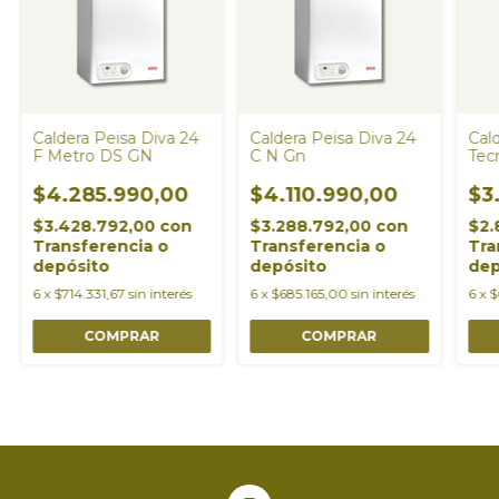
Caldera Peisa Diva 24
Caldera Peisa Diva 24
Cal
F Metro DS GN
C N Gn
Tec
$4.285.990,00
$4.110.990,00
$3
$3.428.792,00
con
$3.288.792,00
con
$2.
Transferencia o
Transferencia o
Tra
depósito
depósito
dep
6
x
$714.331,67
sin interés
6
x
$685.165,00
sin interés
6
x
$